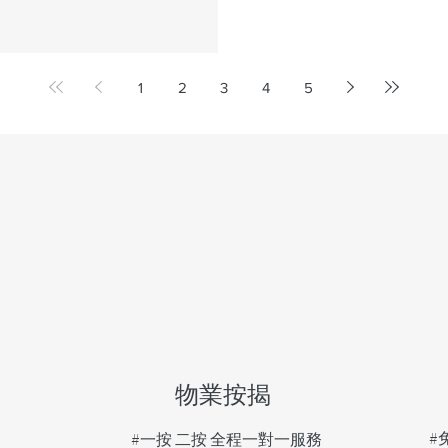
1
2
3
4
5
物業按揭
#
#一按 二按
全程一對一服務