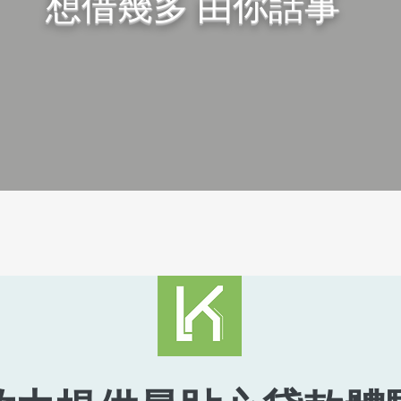
想借幾多 由你話事
GROUP