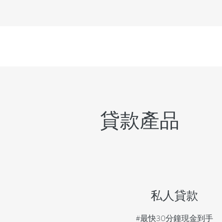
貸款產品
​私人貸款
#​最快30分鐘
現金到手