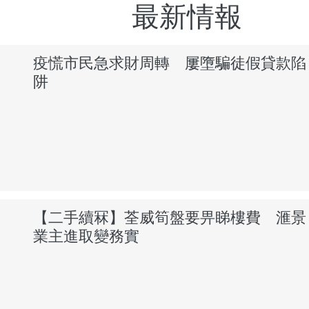
最新情報
疫慌市民急求財周轉 屢墮騙徒假貸款陷
阱
【二手續冧】荃威筍盤要畀睇樓費 滙景
業主進取變務實