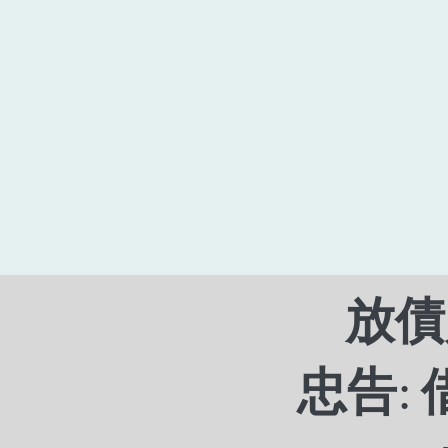
放債人
忠告: