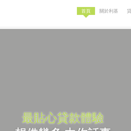
7722271 /
27722291
首頁
關於利基
人牌照號碼: 8053/2
 借錢梗要還，咪俾
投訴熱線: 2772 2291
最貼心貸款體驗