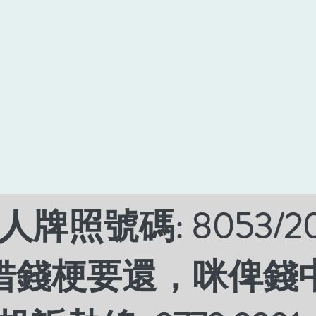
牌照號碼: 8053/2
 借錢梗要還，咪俾錢