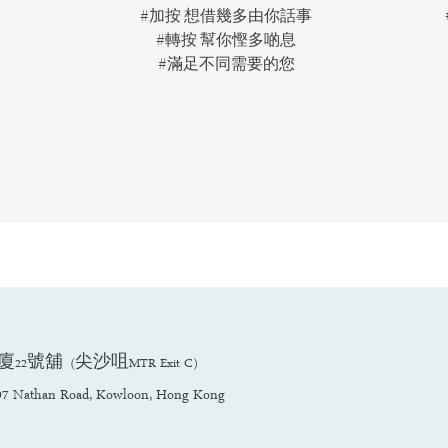
#加按 想借幾多由你話事
#轉按 幫你慳多啲息
#
滿足不同需要的您
舖 (尖沙咀MTR Exit C)
3-97 Nathan Road, Kowloon, Hong Kong