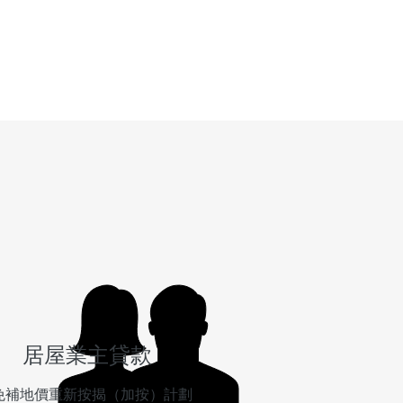
居屋業主貸款
免補地價重新按揭（加按）計劃