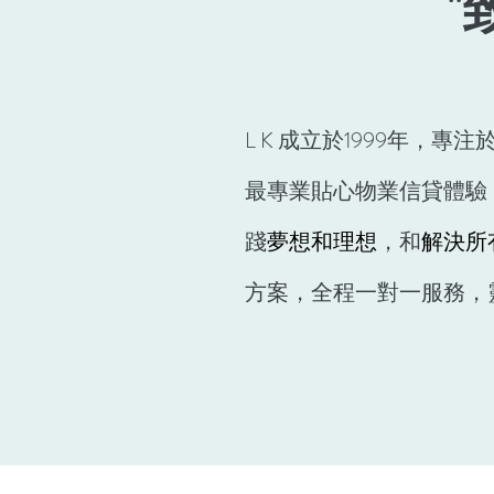
"
L K 成立於1999年，專
最專業貼心物業信貸體驗
踐
夢想和理想
，和
解決所
方案
，全程一對一服務，