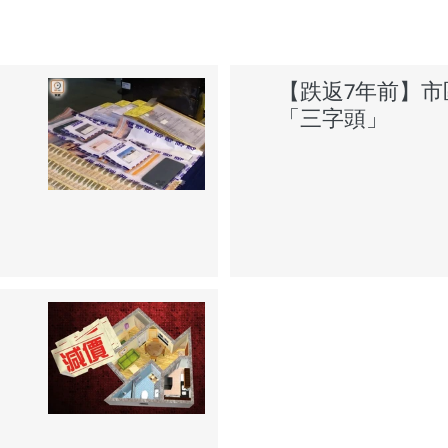
【跌返7年前】
「三字頭」