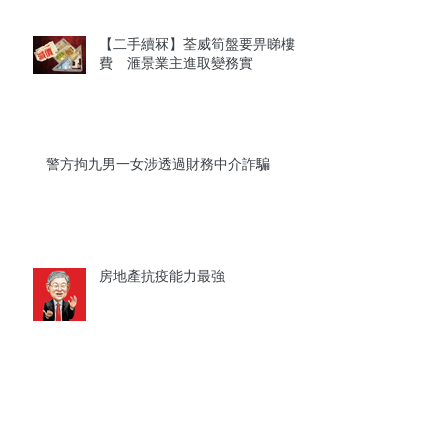
【二手續冧】荃威筍盤要畀睇樓
費 滙景業主進取變務實
警方拘九男一女涉透過財務中介詐騙
房地產抗疫能力最強
【財政預算案2020】代理行：樓
市調整後或出現報復式反彈