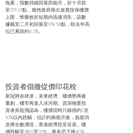
拖累，指數持續回落四個月，於十月跌
至179.01點，雖然政府推出放寬按保樓價
上限，惟藥效於短期內迅速消失，該數
據截至二月初回落至178.58點，較去年高
位已累跌約6.2%。
投資者倡撤從價印花稅
新冠肺炎肆虐，未來經濟、樓價勢再被
重創，樓市再進入冰河期。資深物業投
資者吳龍飛認為，樓價現時只錄得約5至
10%以內跌幅，估計約兩個月後，負面消
息將全數湧現，香港經濟跌至谷底，樓
價跌幅至少10至20%，最多恐下挫40%，