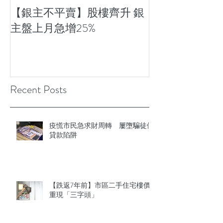
【銀主不平賣】股樓齊升 銀
【財經評論】
主盤上月急增25%
35%辣稅？
Recent Posts
疫慌市民急求財周轉 屢墮騙徒假
貸款陷阱
【跌返7年前】市區二手住宅樓價
重現「三字頭」