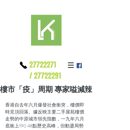
27722271
/
27722291
樓市「疫」周期 專家嗌減辣
香港自去年六月爆發社會衝突，樓價即
時見頂回落。據反映主要二手屋苑樓價
走勢的中原城市領先指數，一九年六月
底衝上190.48點歷史高峰，但動盪局勢