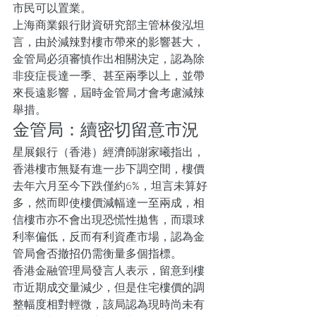
市民可以置業。
上海商業銀行財資研究部主管林俊泓坦
言，由於減辣對樓市帶來的影響甚大，
金管局必須審慎作出相關決定，認為除
非疫症長達一季、甚至兩季以上，並帶
來長遠影響，屆時金管局才會考慮減辣
舉措。
金管局：續密切留意市況
星展銀行（香港）經濟師謝家曦指出，
香港樓市無疑有進一步下調空間，樓價
去年六月至今下跌僅約6%，坦言未算好
多，然而即使樓價減幅達一至兩成，相
信樓市亦不會出現恐慌性拋售，而環球
利率偏低，反而有利資產市場，認為金
管局會否撤招仍需衡量多個指標。
香港金融管理局發言人表示，留意到樓
市近期成交量減少，但是住宅樓價的調
整幅度相對輕微，該局認為現時尚未有