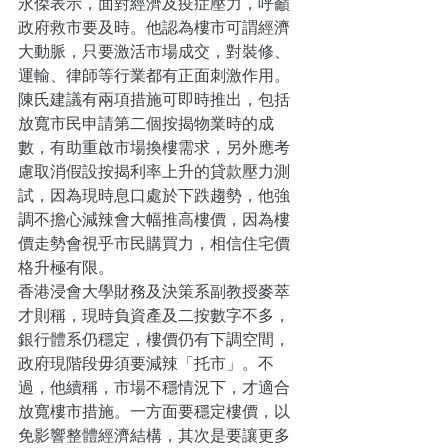
永傑表示，面對經濟及疫症壓力，呼籲
政府救市要及時。他認為樓市可謂經濟
大動脈，只要激活市場成交，對裝修、
運輸、律師等行業都有正面刺激作用。
陳氏建議有兩項措施可即時推出，包括
放寬市民申請第二個按揭物業時的成
數，有助重啟市場換樓需求，另外應考
慮取消假設按揭利率上升的貸款壓力測
試，因為現時息口處於下跌趨勢，他強
調不擔心減辣會大幅推高樓價，因為樓
價走勢會視乎市民購買力，相信住宅價
格升極有限。
香港浸會大學財務及決策系副教授麥萃
才則稱，現時負資產及二按數字不多，
銀行體系仍穩定，樓價仍有下調空間，
政府現階段毋須要減辣「托市」。不
過，他續稱，市場不穩情況下，才適合
放寬樓市措施。一方面要穩定樓價，以
免影響整體經濟結構，其次是要讓更多