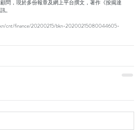
席顧問，現於多份報章及網上平台撰文，著作《按揭達
資訊。
hk/bkn/cnt/finance/20200215/bkn-20200215080044605-