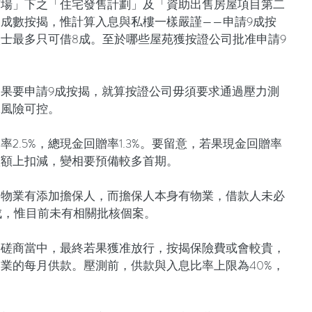
市場」下之「住宅發售計劃」及「資助出售房屋項目第二
成數按揭，惟計算入息與私樓一樣嚴謹——申請9成按
士最多只可借8成。至於哪些屋苑獲按證公司批准申請9
果要申請9成按揭，就算按證公司毋須要求通過壓力測
保風險可控。
2.5%，總現金回贈率1.3%。要留意，若果現金回贈率
款額上扣減，變相要預備較多首期。
述物業有添加擔保人，而擔保人本身有物業，借款人未必
成，惟目前未有相關批核個案。
協磋商當中，最終若果獲准放行，按揭保險費或會較貴，
業的每月供款。壓測前，供款與入息比率上限為40%，