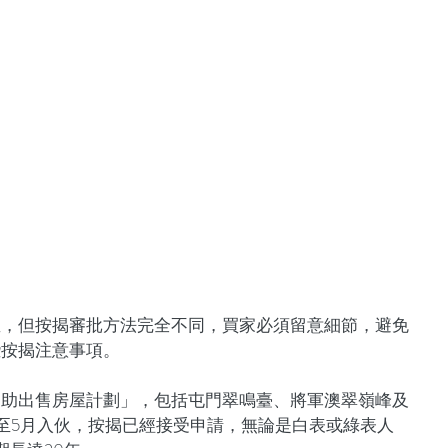
屋，但按揭審批方法完全不同，買家必須留意細節，避免
些按揭注意事項。
資助出售房屋計劃」，包括屯門翠鳴臺、將軍澳翠嶺峰及
至5月入伙，按揭已經接受申請，無論是白表或綠表人