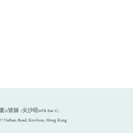
舖 (尖沙咀MTR Exit C)
3-97 Nathan Road, Kowloon, Hong Kong