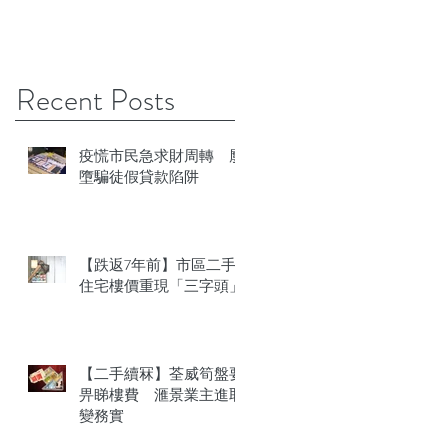
Recent Posts
疫慌市民急求財周轉 屢
墮騙徒假貸款陷阱
【跌返7年前】市區二手
住宅樓價重現「三字頭」
【二手續冧】荃威筍盤要
畀睇樓費 滙景業主進取
變務實