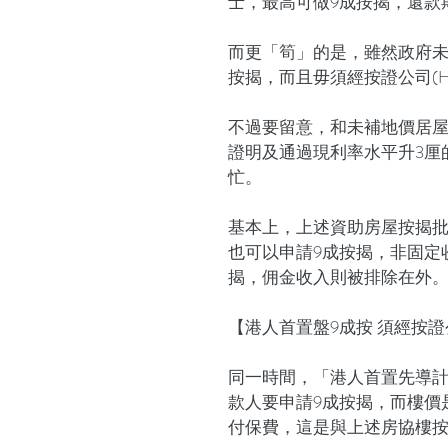
士，最高可做9成按揭，還款
而更「筍」的是，雖然政府未
按揭，而且毋須經按證公司(H
不過要留意，和未補地價居屋
證明及通過現利率水平升3厘
忙。
基本上，上述資助房屋按揭
也可以申請9成按揭，非固定
揭，佣金收入則被排除在外
【港人首置盤9成按 須經按
同一時間，「港人首置先導
款人要申請9成按揭，而樓價
付保費，這是與上述房協樓