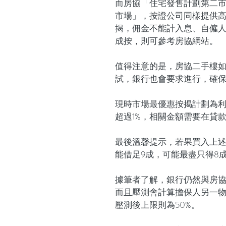
而房協「住宅發售計劃第二
市場」，按證公司同樣提供高
揭，佣金不能計入息、自僱人
成按，則可參考房協網站。
值得注意的是，房協二手樓如
試，銀行也會要求進行，確
現時市場最優惠按揭計劃為利率
超過1%，相關金額需要在貸
最後溫馨提示，若果買入上
能借足9成，可能最盡只得8
據筆者了解，銀行仍然與房
而且壓測會計算擔保人另一物
壓測後上限則為50%。