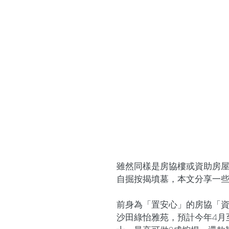
雖然同樣是房協樓或資助房
自掘按揭墳墓，本文分享一
前身為「置安心」的房協「
沙田綠怡雅苑，預計今年4月