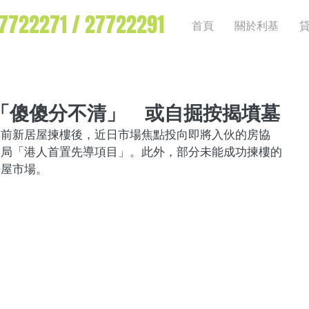
7722271 /
27722291
首頁
關於利基
「傻傻分不清」 或自掘按揭墳墓
早前新居屋揀樓後，近日市場焦點投向即將入伙的房協
建局「港人首置先導項目」。此外，部分未能成功揀樓的
房屋市場。