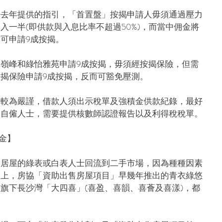
司去年提供的指引，「首置盤」按揭申請人毋須通過壓力
入一半(即供款與入息比率不超過50%)，而當中佣金將
可申請9成按揭。
嶺峰和綠怡雅苑申請9成按揭，毋須經按揭保險，但需
揭保險申請9成按揭，反而可豁免壓測。
求較為嚴謹，借款人須出示稅單及強積金供款紀錄，最好
是自僱人士，需要提供核數師認證報告以及利得稅稅單。
金】
新居屋的綠表或白表人士回流到二手市場，因為種種因素
實上，房協「資助出售房屋項目」早幾年推出的青衣綠悠
旗下長沙灣「大四喜」(喜盈、喜韻、喜薈及喜漾)，都