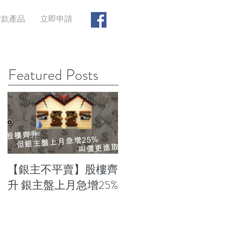
貸款產品
立即申請
Featured Posts
【銀主不平賣】股樓齊
【財經評論】旁門左
升 銀主盤上月急增25%
避35%辣稅？