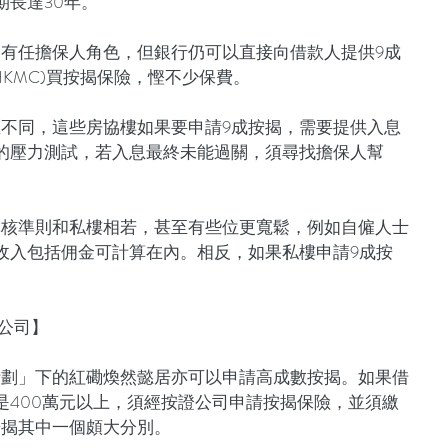
期長達30年。
有任擔保人角色，但銀行仍可以直接向借款人提供9成
KMC)買按揭保險，慳不少保費。
不同，這些房協樓如果要申請9成按揭，需要提供入息
的壓力測試，若入息最終未能過關，須尋找擔保人幫
批核準則和私樓相若，甚至有些位更寬鬆，例如自僱人士
收入包括佣金可計算在內。相反，如果私樓申請9成按
。
證公司】
計劃」下的紅磡煥然懿居亦可以申請高成數按揭。如果借
是400萬元以上，須經按證公司申請按揭保險，並須繳
按揭其中一個頗大分別。