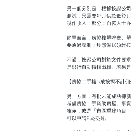
另一個分別是，根據按證公
測試，只需要每月供款低於月
視作收入一部分；自僱人士亦
簡單而言，房協樓翠鳴臺、翠
要通過壓測；煥然懿居須經按
不過，按證公司對於文件要
是銀行自動轉帳出糧。若果
【房協二手樓 9成按揭不計佣
另一方面，有批未能成功揀
考慮房協二手資助房屋。事
雅苑，或是「市區重建項目」
可以申請9成按揭。