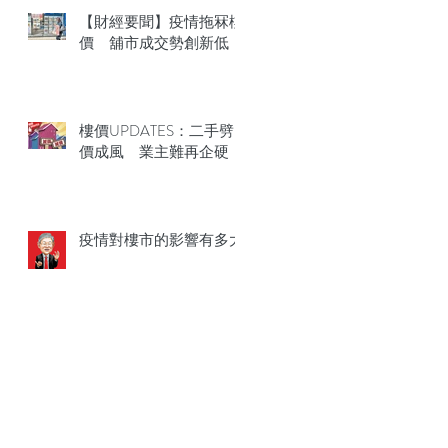
【財經要聞】疫情拖冧樓
價 舖市成交勢創新低
樓價UPDATES：二手劈
價成風 業主難再企硬
疫情對樓市的影響有多大