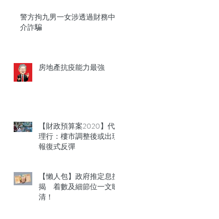
警方拘九男一女涉透過財務中
介詐騙
房地產抗疫能力最強
【財政預算案2020】代
理行：樓市調整後或出現
報復式反彈
【懶人包】政府推定息按
揭 着數及細節位一文睇
清！