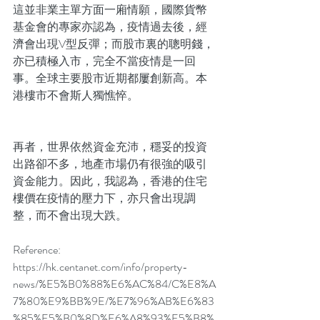
這並非業主單方面一廂情願，國際貨幣
基金會的專家亦認為，疫情過去後，經
濟會出現V型反彈；而股市裏的聰明錢，
亦已積極入市，完全不當疫情是一回
事。全球主要股市近期都屢創新高。本
港樓市不會斯人獨憔悴。
再者，世界依然資金充沛，穩妥的投資
出路卻不多，地產市場仍有很強的吸引
資金能力。因此，我認為，香港的住宅
樓價在疫情的壓力下，亦只會出現調
整，而不會出現大跌。 
Reference: 
https://hk.centanet.com/info/property-
news/%E5%B0%88%E6%AC%84/C%E8%A
7%80%E9%BB%9E/%E7%96%AB%E6%83
%85%E5%B0%8D%E6%A8%93%E5%B8%