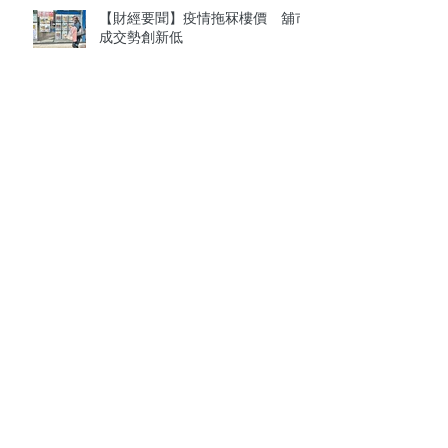
【財經要聞】疫情拖冧樓價 舖市
成交勢創新低
樓價UPDATES：二手劈價成風
業主難再企硬
疫情對樓市的影響有多大
Follow Us