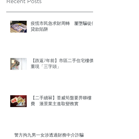
Recent Posts
疫慌市民急求財周轉 屢墮騙徒假
貸款陷阱
【跌返7年前】市區二手住宅樓價
重現「三字頭」
【二手續冧】荃威筍盤要畀睇樓
費 滙景業主進取變務實
警方拘九男一女涉透過財務中介詐騙