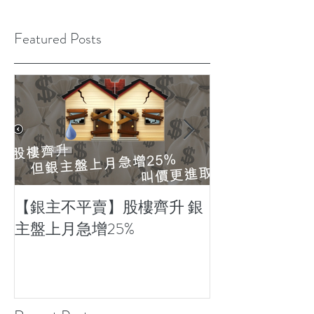
Featured Posts
【銀主不平賣】股樓齊升 銀
【財經評論】
主盤上月急增25%
35%辣稅？