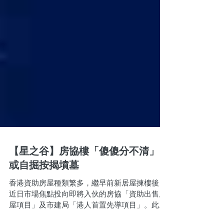
【星之谷】房協樓「傻傻分不清」
或自掘按揭墳墓
香港資助房屋種類繁多，繼早前新居屋揀樓後，